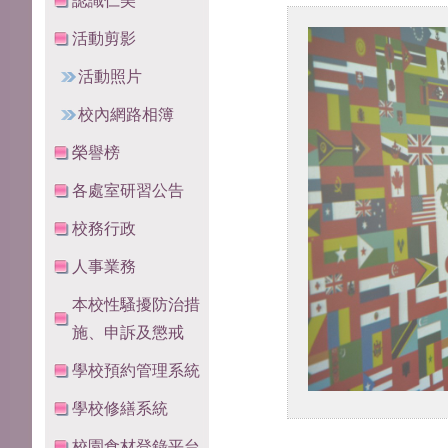
認識仁美
活動剪影
活動照片
校內網路相簿
榮譽榜
各處室研習公告
校務行政
人事業務
本校性騷擾防治措
施、申訴及懲戒
學校預約管理系統
學校修繕系統
校園食材登錄平台