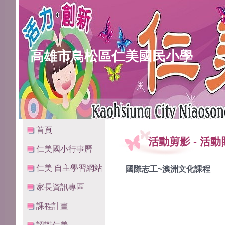
高雄市鳥松區仁美國民小學
:::
:::
首頁
活動剪影
-
活動
仁美國小行事曆
仁美 自主學習網站
國際志工~澳洲文化課程
家長資訊專區
課程計畫