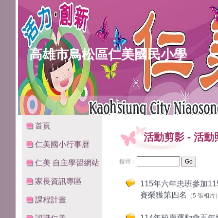
高雄市鳥松區仁美國民小學
:::
:::
首頁
活動剪影
-
活動
仁美國小行事曆
搜尋：
仁美 自主學習網站
家長資訊專區
115年六年忠班參加1
賽榮獲第四名
（5 張相片
課程計畫
114年校慶運動會五