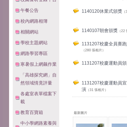
午餐公告
1140120休業式頒獎
（
校內網路相簿
1140107朝會頒獎
（22
相關網站
學校主題網站
1131207校慶全員賽
（280 張相片）
網路學習專區
1131207校慶運動員
寒暑假上網飆作業
「高雄探究網」自
然領域情竟評量
1131207校慶運動
演
（31 張相片）
各處室表單檔案下
載
教育百寶箱
最新圖片
中小學網路素養與