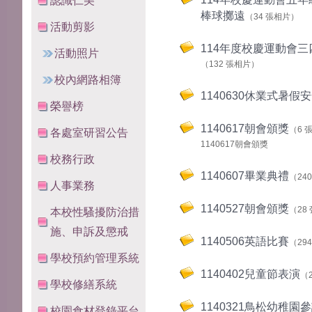
認識仁美
棒球擲遠
（34 張相片）
活動剪影
114年度校慶運動會
活動照片
（132 張相片）
校內網路相簿
1140630休業式暑假
榮譽榜
1140617朝會頒獎
（6 
各處室研習公告
1140617朝會頒獎
校務行政
1140607畢業典禮
（24
人事業務
1140527朝會頒獎
（28
本校性騷擾防治措
施、申訴及懲戒
1140506英語比賽
（29
學校預約管理系統
1140402兒童節表演
（
學校修繕系統
1140321鳥松幼稚園
校園食材登錄平台