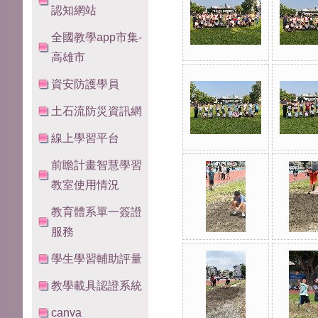
認知網站
全國教學app市集-
高雄市
資安防護學員
土石流防災資訊網
線上學習平台
前瞻計畫智慧學習
教室使用情況
教育體系單一簽證
服務
學生學習輔助評量
教學載具認證系統
canva