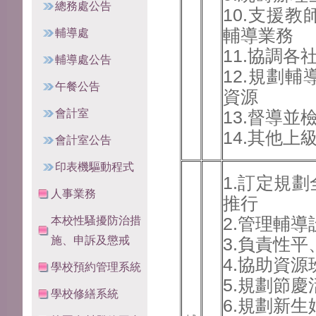
總務處公告
10.支援
輔導業務
輔導處
11.協調
輔導處公告
12.規劃
午餐公告
資源
會計室
13.督導
14.其他
會計室公告
印表機驅動程式
1.訂定規
人事業務
推行
2.管理輔
本校性騷擾防治措
施、申訴及懲戒
3.負責性
4.協助資
學校預約管理系統
5.規劃節
學校修繕系統
6.規劃新生