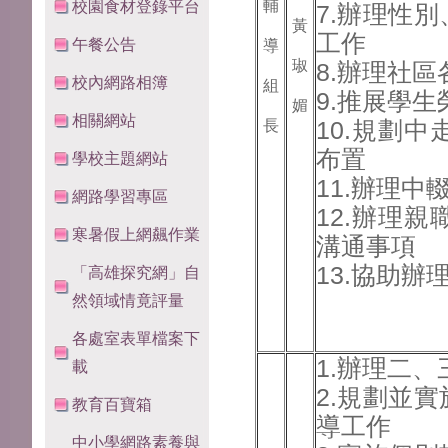
輔
校園食材登錄平台
7.辦理性
黃
工作
午餐公告
導
琡
8.辦理社
校內網路相簿
組
9.推展學
媚
相關網站
10.規劃
長
布置
學校主題網站
11.辦理中
網路學習專區
12.辦理
寒暑假上網飆作業
溝通事項
13.協助辦
「高雄探究網」自
然領域情竟評量
各處室表單檔案下
1.辦理二
載
2.規劃並
教育百寶箱
導工作
中小學網路素養與