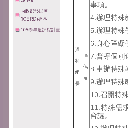
canva
事項。
內政部移民署
4.辦理特
(ICERD)專區
5.辦理特
105學年度課程計畫
6.身心障
資
7.督導個
高
料
佩
8.申辦特
組
君
9.辦理特
長
10.召開
11.特殊
會議。