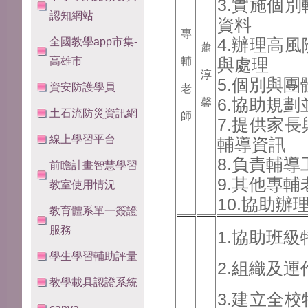
3.實施個
認知網站
資料
專
4.辦理高
全國教學app市集-
蕭
高雄市
輔
與處理
淳
5.個別與
資安防護學員
老
6.協助規
馨
土石流防災資訊網
師
7.提供家
線上學習平台
輔導資訊
8.負責輔
前瞻計畫智慧學習
9.其他專
教室使用情況
10.協助辦
教育體系單一簽證
服務
1.協助班
學生學習輔助評量
2.組織及
教學載具認證系統
3.建立全