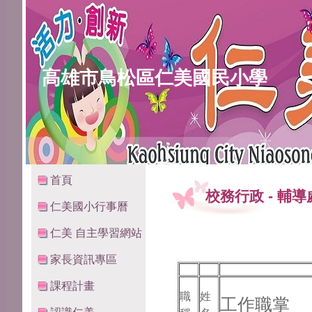
高雄市鳥松區仁美國民小學
:::
:::
首頁
校務行政
-
輔導
仁美國小行事曆
仁美 自主學習網站
家長資訊專區
課程計畫
職
姓
工作職掌