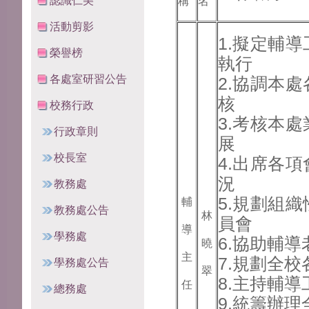
認識仁美
稱
名
活動剪影
1.擬定輔
榮譽榜
執行
各處室研習公告
2.協調本
核
校務行政
3.考核本
行政章則
展
校長室
4.出席各
況
教務處
5.規劃組
輔
教務處公告
林
員會
導
學務處
6.協助輔
曉
主
7.規劃全
學務處公告
翠
8.主持輔
任
總務處
9.統籌辦