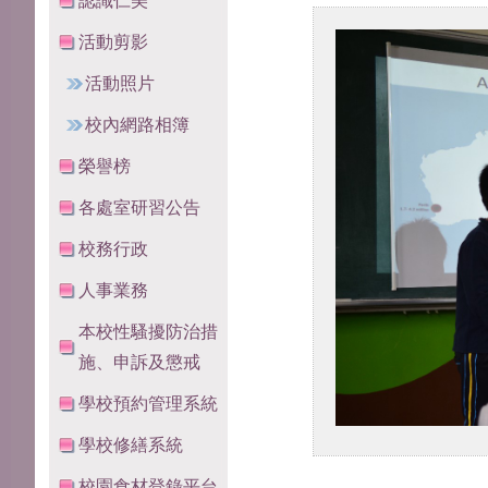
認識仁美
活動剪影
活動照片
校內網路相簿
榮譽榜
各處室研習公告
校務行政
人事業務
本校性騷擾防治措
施、申訴及懲戒
學校預約管理系統
學校修繕系統
校園食材登錄平台