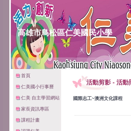
高雄市鳥松區仁美國民小學
:::
:::
首頁
活動剪影
-
活動
仁美國小行事曆
仁美 自主學習網站
國際志工~澳洲文化課程
家長資訊專區
課程計畫