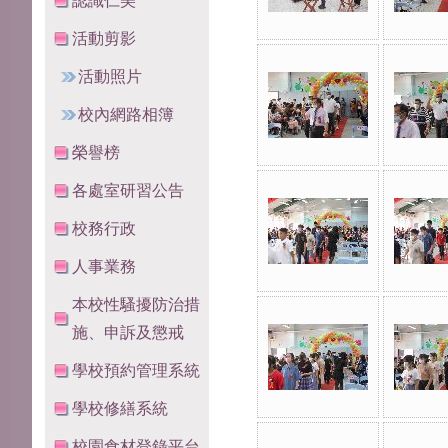
認識仁美
活動剪影
活動照片
校內網路相簿
榮譽榜
各處室研習公告
校務行政
人事業務
本校性騷擾防治措
施、申訴及懲戒
學校預約管理系統
學校修繕系統
校園食材登錄平台