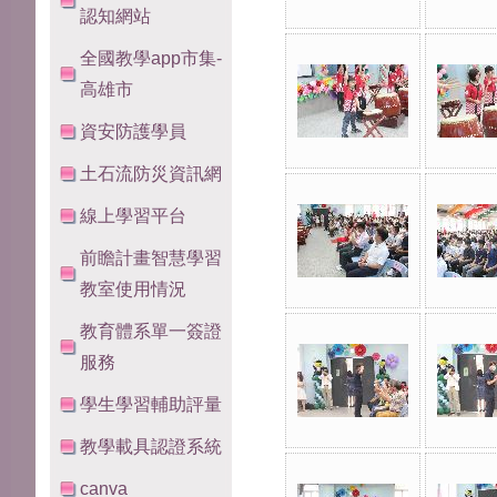
認知網站
全國教學app市集-
高雄市
資安防護學員
土石流防災資訊網
線上學習平台
前瞻計畫智慧學習
教室使用情況
教育體系單一簽證
服務
學生學習輔助評量
教學載具認證系統
canva