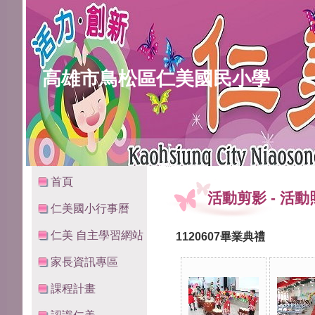
高雄市鳥松區仁美國民小學
:::
:::
首頁
活動剪影
-
活動
仁美國小行事曆
仁美 自主學習網站
1120607畢業典禮
家長資訊專區
課程計畫