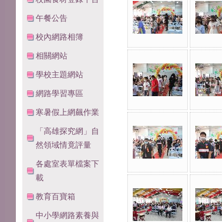
午餐公告
校內網路相簿
相關網站
學校主題網站
網路學習專區
寒暑假上網飆作業
「高雄探究網」自
然領域情竟評量
各處室表單檔案下
載
教育百寶箱
中小學網路素養與