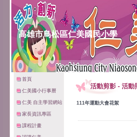
高雄市鳥松區仁美國民小學
:::
:::
首頁
活動剪影
-
活動
仁美國小行事曆
仁美 自主學習網站
111年運動大會花絮
家長資訊專區
課程計畫