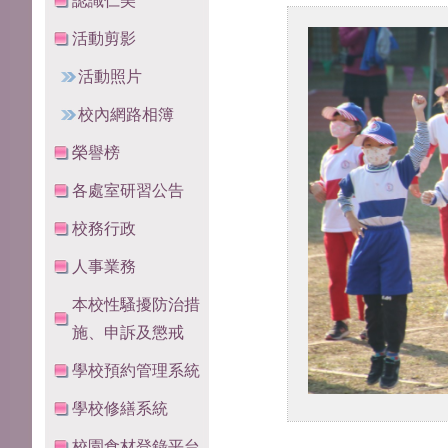
認識仁美
活動剪影
活動照片
校內網路相簿
榮譽榜
各處室研習公告
校務行政
人事業務
本校性騷擾防治措
施、申訴及懲戒
學校預約管理系統
學校修繕系統
校園食材登錄平台